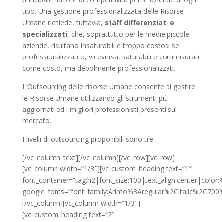
tipo. Una gestione professionalizzata delle Risorse
Umane richiede, tuttavia,
staff differenziati e
specializzati
, che, soprattutto per le medie piccole
aziende, risultano insaturabili e troppo costosi se
professionalizzati o, viceversa, saturabili e commisurati
come costo, ma debolmente professionalizzati.
L’Outsourcing delle risorse Umane consente di gestire
le Risorse Umane utilizzando gli strumenti più
aggiornati ed i migliori professionisti presenti sul
mercato.
I livelli di outsourcing proponibili sono tre:
[/vc_column_text][/vc_column][/vc_row][vc_row]
[vc_column width=”1/3″][vc_custom_heading text=”1″
font_container=”tag:h2|font_size:100|text_align:center|colo
google_fonts=”font_family:Arimo%3Aregular%2Citalic%2C70
[/vc_column][vc_column width=”1/3″]
[vc_custom_heading text=”2″